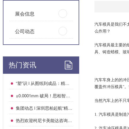
展会信息
汽车模具是我们不
公司动态
么作用？
汽车模具最主要的
具、铸造蜡模、玻
热门资讯
汽车车身上的的冲
●
“塑”识 l 从图纸到成品：精密注塑件的诞生全流程
覆盖件冲压模具"
●
±0.0001mm 破局！思柏智创以微米级精度，筑牢医疗科技 “精密基石”
当然汽车上的不只
●
集团动态 l 深圳思柏起航“精工智造”！
1. 汽车模具是制
●
热烈欢迎柯尼卡美能达咨询（深圳）有限公司莅临我司考察指导
2. 汽车冲压模具